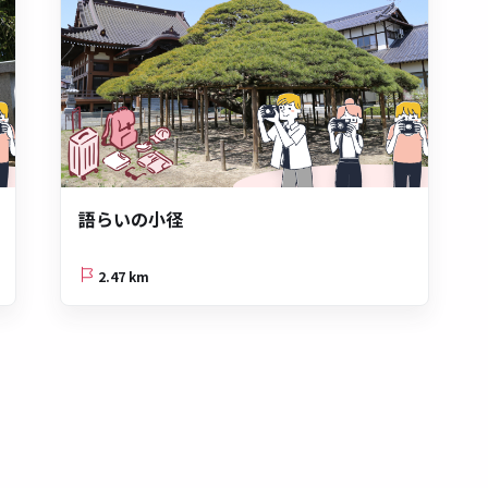
語らいの小径
2.47 km